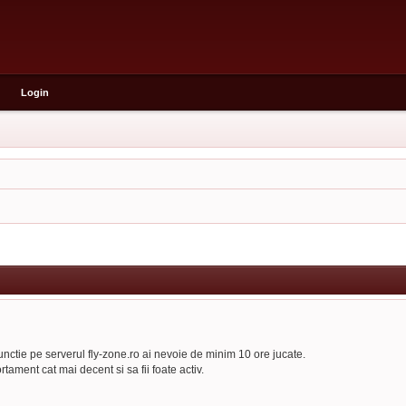
Login
functie pe serverul fly-zone.ro ai nevoie de minim 10 ore jucate.
rtament cat mai decent si sa fii foate activ.