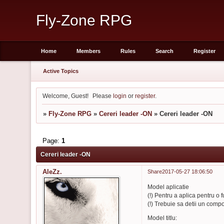
Fly-Zone RPG
Home
Members
Rules
Search
Register
Active Topics
Welcome, Guest!
Please
login
or
register
.
»
Fly-Zone RPG
»
Cereri leader -ON
»
Cereri leader -ON
Page:
1
Cereri leader -ON
AleZz.
Share
2017-05-27 18:06:50
Model aplicatie
(!) Pentru a aplica pentru o 
(!) Trebuie sa detii un compo
Model titlu: