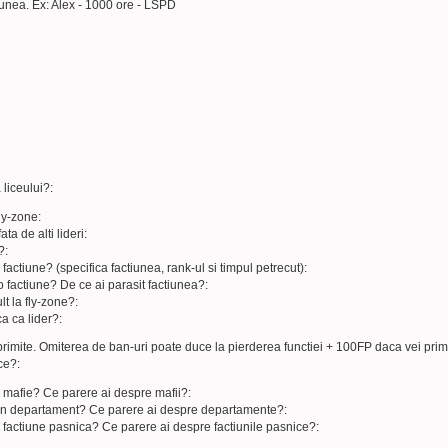
iunea. Ex: Alex - 1000 ore - LSPD
liceului?:
ly-zone:
ata de alti lideri:
?:
o factiune? (specifica factiunea, rank-ul si timpul petrecut):
-o factiune? De ce ai parasit factiunea?:
t la fly-zone?:
a ca lider?:
 primite. Omiterea de ban-uri poate duce la pierderea functiei + 100FP daca vei primi f
ce?:
-o mafie? Ce parere ai despre mafii?:
tr-un departament? Ce parere ai despre departamente?:
-o factiune pasnica? Ce parere ai despre factiunile pasnice?: