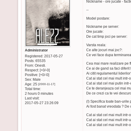
Nickname - ore jucate - fact
--
Model postare:
Nickname pe server:
Ore jucate:
De cat timp joci pe server:
Varsta reala:
Ce alte jocuri mai joc?:
Administrator
Ce vei face dupa terminarea 
Registered
: 2017-05-27
Posts:
65535
Cea mai mare realizare pe f
From:
Onesti.
Ce ai de gand sa faci diferit f
Respect:
[+0/-0]
Ai citit regulamentul liderilor
Positive:
[+0/-0]
Cat ai stat cel mai mult intr-
Sex:
Male
Cat ai stat cel mai putin intr
Age:
25
[2000-11-17]
Ce te deranjeaza cel mai mul
Total time:
De ce crezi ca te vei descurc
2 hours 0 minutes
Last visit:
(!) Specifica toate ban-urile
2017-05-27 23:26:09
Ai fost banat vreodata ? De 
Cat ai stat cel mai mult intr
Cat ai stat cel mai mult in
Cat ai stat cel mai mult intr